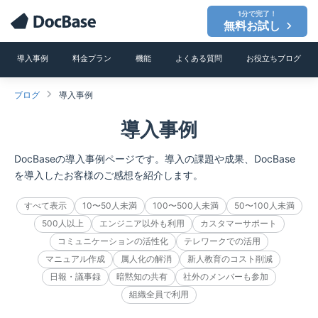
1分で完了！
無料お試し
導入事例
料金プラン
機能
よくある質問
お役立ちブログ
ブログ
導入事例
導入事例
DocBaseの導入事例ページです。導入の課題や成果、DocBase
を導入したお客様のご感想を紹介します。
すべて表示
10〜50人未満
100〜500人未満
50〜100人未満
500人以上
エンジニア以外も利用
カスタマーサポート
コミュニケーションの活性化
テレワークでの活用
マニュアル作成
属人化の解消
新人教育のコスト削減
日報・議事録
暗黙知の共有
社外のメンバーも参加
組織全員で利用