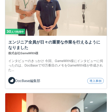
30
人で利用中
エンジニア全員が日々の重要な作業を行えるように
なりました
株式会社GameWith様
インタビューのきっかけ 今回、GameWith様にインタビューに伺
ったのは、DocBaseで10万番目のメモをGameWith様が作成され
た…
DocBase編集部
導入事例