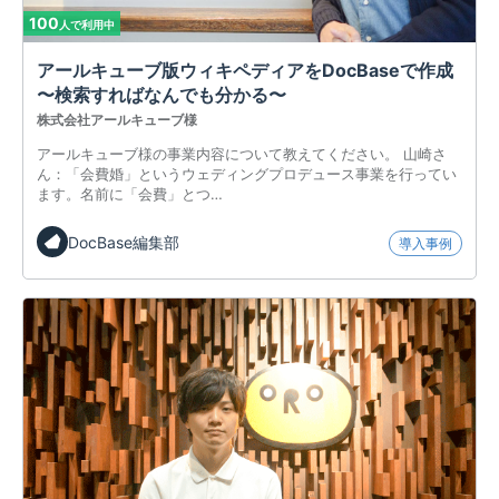
100
人で利用中
アールキューブ版ウィキペディアをDocBaseで作成
〜検索すればなんでも分かる〜
株式会社アールキューブ様
アールキューブ様の事業内容について教えてください。 山崎さ
ん：「会費婚」というウェディングプロデュース事業を行ってい
ます。名前に「会費」とつ…
DocBase編集部
導入事例