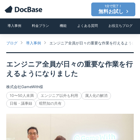
1分で完了！
無料お試し
導入事例
料金プラン
機能
よくある質問
お役立ちブログ
ブログ
導入事例
エンジニア全員が日々の重要な作業を行えるようにな
エンジニア全員が日々の重要な作業を行
えるようになりました
株式会社GameWith様
10〜50人未満
エンジニア以外も利用
属人化の解消
日報・議事録
暗黙知の共有