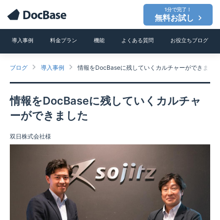
1分で完了！
無料お試し
導入事例
料金プラン
機能
よくある質問
お役立ちブログ
ブログ
導入事例
情報をDocBaseに残していくカルチャーができまし
情報をDocBaseに残していくカルチャ
ーができました
双日株式会社様