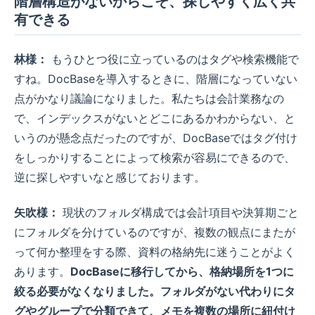
階層構造がないからこそ、探しやすく広く共
有できる
林様：
もうひとつ役に立っているのはタグや検索機能で
すね。DocBaseを導入するときに、階層になっていない
点がかなり議論になりました。私たちは会計業務なの
で、インデックスがないとどこにあるかわからない、と
いうのが懸念点だったのですが、DocBaseではタグ付け
をしっかりすることによって検索が容易にできるので、
逆に探しやすいなと感じております。
矢吹様：
現状のフォルダ構成では会計項目や決算期ごと
にフォルダを分けているのですが、複数の観点にまたが
って何か整理をする際、資料の格納先に迷うことがよく
あります。
DocBaseに移行してから、格納場所を1つに
絞る必要がなくなりました。フォルダがない代わりにタ
グやグループで分類できて、メモを複数の場所に紐付け