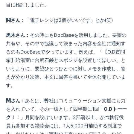
目に検討しました。
関さん：
「電子レンジは2個がいいです」とか(笑)
黒木さん：
その時にもDocBaseを活用しました。要望の
共有や、その中で協議して決まった内容を全社に通知す
るのもDocBaseでやっています。例えば、「【O.D質問
箱】給湯室に台所石鹸とスポンジを設置してほしい」と
いうように、要望ひとつひとつに対しメモを作成し、答
えが分かり次第、本文に回答を書いて全体公開していま
す。
関さん：
あとは、弊社はコミュニケーション支援にも力
を入れていて、その一環として四半期に1回「
O.Dトーー
ク！！
」月間を設けています。2部署以上、かつ執行役
員も参加する親睦会には、1人5,000円補助する制度で
す。やりたい人は「宅配の未来について語る会」など、