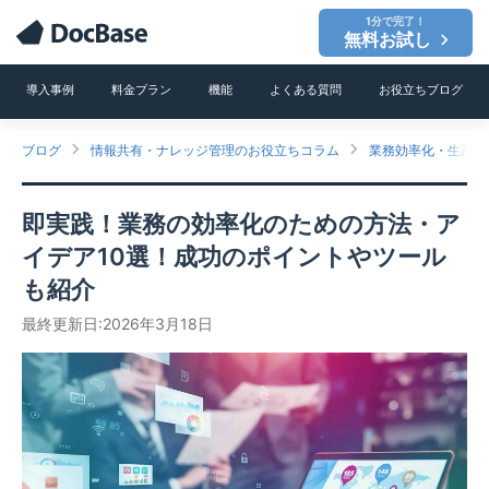
1分で完了！
無料お試し
導入事例
料金プラン
機能
よくある質問
お役立ちブログ
ブログ
情報共有・ナレッジ管理のお役立ちコラム
業務効率化・生産性
即実践！業務の効率化のための方法・ア
イデア10選！成功のポイントやツール
も紹介
最終更新日:2026年3月18日