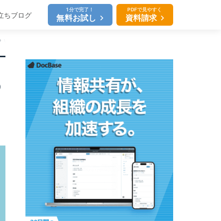
1分で完了！
PDFで見やすく
立ちブログ
無料お試し
資料請求
 Web化成功のポイントも解説
の